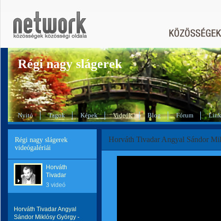
Régi nagy slágerek
Nyitó
Tagok
Képek
Videók
Blog
Fórum
Lin
Horváth Tivadar Angyal Sándor Mik
Régi nagy slágerek
videógalériái
Horváth
Tivadar
3 videó
Horváth Tivadar Angyal
Sándor Miklósy György -