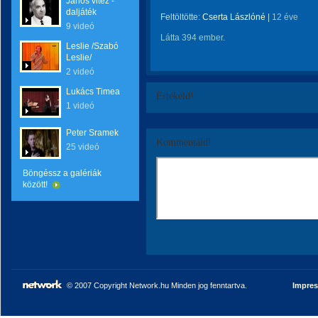
János vitéz -
daljáték
Feltöltötte:
Cserta Lászlóné
|
12 éve
9 videó
Látta 394 ember.
Leslie /Szabó
Leslie/
2 videó
Lukács Timea
Értékeld!
1 videó
Peter Sramek
Kommentáld!
25 videó
Böngéssz a galériák
között!
© 2007 Copyright Network.hu Minden jog fenntartva.
Impre