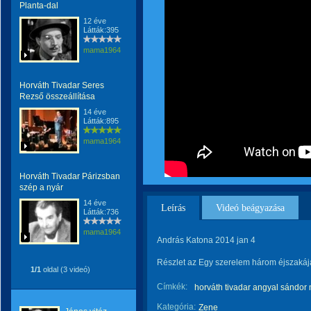
Planta-dal
12 éve
Látták:395
mama1964
Horváth Tivadar Seres
Rezső összeállítása
14 éve
Látták:895
mama1964
Horváth Tivadar Párizsban
szép a nyár
14 éve
Leírás
Videó beágyazása
Látták:736
mama1964
András Katona 2014 jan 4
Részlet az Egy szerelem három éjszakája
1/1
oldal (3 videó)
Címkék:
horváth tivadar angyal sándor 
Kategória:
Zene