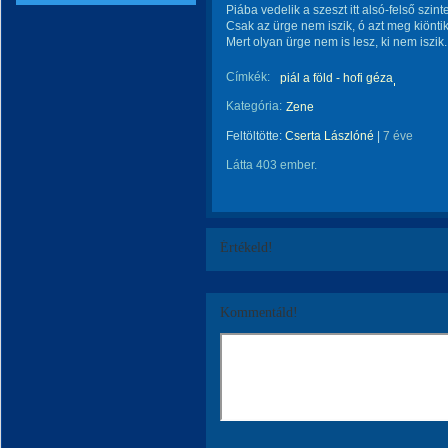
Piába vedelik a szeszt itt alsó-felső szint
Csak az ürge nem iszik, ó azt meg kiöntik
Mert olyan ürge nem is lesz, ki nem iszik.
Címkék:
piál a föld - hofi géza
Kategória:
Zene
Feltöltötte:
Cserta Lászlóné
|
7 éve
Látta 403 ember.
Értékeld!
Kommentáld!