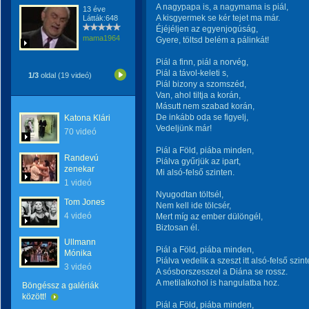
A nagypapa is, a nagymama is piál,
13 éve
A kisgyermek se kér tejet ma már.
Látták:648
Éjéjéljen az egyenjogúság,
mama1964
Gyere, töltsd belém a pálinkát!
Piál a finn, piál a norvég,
Piál a távol-keleti s,
1/3
oldal (19 videó)
Piál bizony a szomszéd,
Van, ahol tiltja a korán,
Másutt nem szabad korán,
De inkább oda se figyelj,
Katona Klári
Vedeljünk már!
70 videó
Piál a Föld, piába minden,
Randevú
Piálva gyűrjük az ipart,
zenekar
Mi alsó-felső szinten.
1 videó
Nyugodtan töltsél,
Tom Jones
Nem kell ide tölcsér,
4 videó
Mert míg az ember dülöngél,
Biztosan él.
Ullmann
Piál a Föld, piába minden,
Mónika
Piálva vedelik a szeszt itt alsó-felső szint
3 videó
A sósborszesszel a Diána se rossz.
A metilalkohol is hangulatba hoz.
Böngéssz a galériák
között!
Piál a Föld, piába minden,