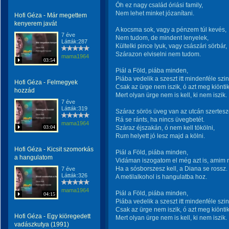
Óh ez nagy család óriási family,
Nem lehet minket józanítani.
Hofi Géza - Már megettem
kenyerem javát
A kocsma sok, vagy a pénzem túl kevés,
7 éve
Nem tudom, de mindent lenyelek,
Látták:287
Kültelki pince lyuk, vagy császári sörbár,
Szárazon elviselni nem tudom.
mama1964
03:54
Piál a Föld, piába minden,
Piába vedelik a szeszt itt mindenféle szin
Hofi Géza - Felmegyek
Csak az ürge nem iszik, ó azt meg kiöntik
hozzád
Mert olyan ürge nem is kell, ki nem iszik.
7 éve
Látták:319
Száraz sörös üveg van az utcán szertesz
Rá se ránts, ha nincs üvegbetét.
mama1964
03:04
Száraz éjszakán, ó nem kell tökölni,
Rum helyett jó lesz majd a kölni.
Hofi Géza - Kicsit szomorkás
Piál a Föld, piába minden,
a hangulatom
Vidáman iszogatom el még azt is, amim 
Ha a sósborszesz kell, a Diana se rossz.
7 éve
Látták:326
A metilalkohol is hangulatba hoz.
mama1964
Piál a Föld, piába minden,
04:15
Piába vedelik a szeszt itt mindenféle szin
Csak az ürge nem iszik, ó azt meg kiöntik
Hofi Géza - Egy kiöregedett
Mert olyan ürge nem is kell, ki nem iszik.
vadászkutya (1991)