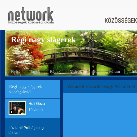
Régi nagy slágerek
Nyitó
Tagok
Képek
Videók
Blog
Fórum
Lin
We are the world avagy Piál a Föld
Régi nagy slágerek
videógalériái
Hofi Géza
19 videó
Lázítani! Próbálj meg
lázítani!