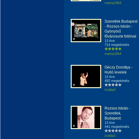
mama1964
Szeretlek Budapest
- Rozsos István -
Gyönyörű
fővárosunk fotóival
13 éve
714 megtekintés
mama1964
Géczy Dorottya -
Hulló levelek
13 éve
492 megtekintés
Izolda3
Rozsos István -
Szeretlek,
Budapest.
13 éve
441 megtekintés
Izolda3