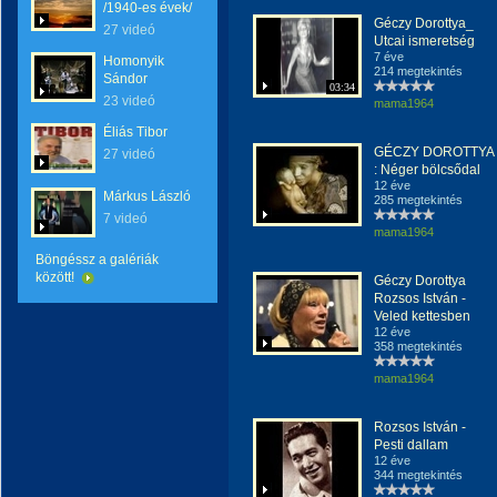
/1940-es évek/
Géczy Dorottya_
27 videó
Utcai ismeretség
7 éve
Homonyik
214 megtekintés
Sándor
03:34
23 videó
mama1964
Éliás Tibor
GÉCZY DOROTTYA
27 videó
: Néger bölcsődal
12 éve
Márkus László
285 megtekintés
7 videó
mama1964
Böngéssz a galériák
között!
Géczy Dorottya
Rozsos István -
Veled kettesben
12 éve
358 megtekintés
mama1964
Rozsos István -
Pesti dallam
12 éve
344 megtekintés