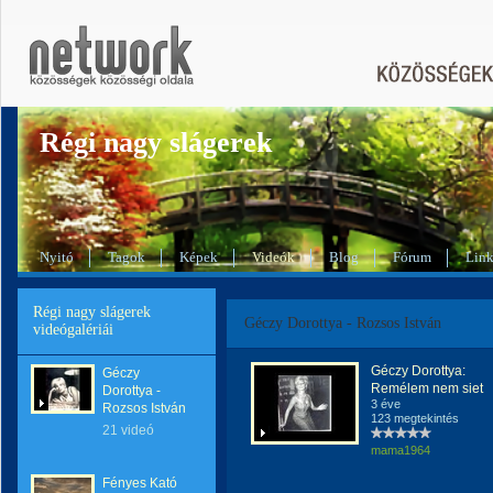
Régi nagy slágerek
Nyitó
Tagok
Képek
Videók
Blog
Fórum
Lin
Régi nagy slágerek
Géczy Dorottya - Rozsos István
videógalériái
Géczy Dorottya:
Géczy
Remélem nem siet
Dorottya -
3 éve
Rozsos István
123 megtekintés
21 videó
mama1964
Fényes Kató