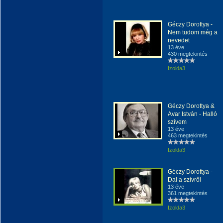
Géczy Dorottya -
Nem tudom még a
nevedet
13 éve
430 megtekintés
Izolda3
Géczy Dorottya &
Avar István - Halló
szívem
13 éve
463 megtekintés
Izolda3
Géczy Dorottya -
Dal a szívről
13 éve
361 megtekintés
Izolda3