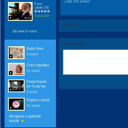
Látta 105 ember.
6 éve
Látták:235
mama1964
03:41
Értékeld!
1/1
oldal (8 videó)
Kommentáld!
Bojtor Imre
3 videó
Color együttes
31 videó
Feleki Kamill
és Turay Ida
9 videó
Pogány László
22 videó
Böngéssz a galériák
között!