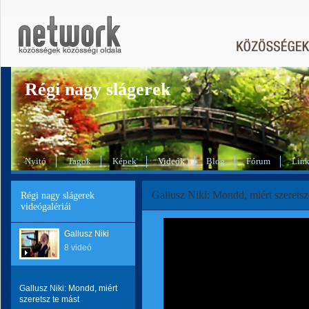
Régi nagy slágerek
Nyitó
Tagok
Képek
Videók
Blog
Fórum
Lin
Gallusz Niki: Mondd, miért szeretsz
Régi nagy slágerek
videógalériái
Gallusz Niki
8 videó
Gallusz Niki: Mondd, miért
szeretsz te mást