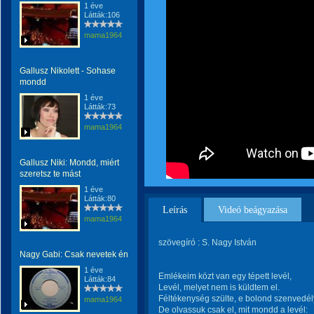
1 éve
Látták:106
mama1964
Gallusz Nikolett - Sohase
mondd
1 éve
Látták:73
mama1964
Gallusz Niki: Mondd, miért
szeretsz te mást
1 éve
Látták:80
Leírás
Videó beágyazása
mama1964
szövegíró : S. Nagy István
Nagy Gabi: Csak nevetek én
1 éve
Emlékeim közt van egy tépett levél,
Látták:84
Levél, melyet nem is küldtem el.
Féltékenység szülte, e bolond szenvedél
mama1964
De olvassuk csak el, mit mondd a levél: