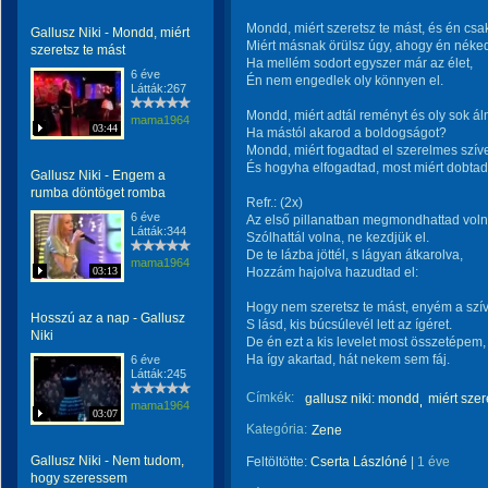
Mondd, miért szeretsz te mást, és én csa
Gallusz Niki - Mondd, miért
Miért másnak örülsz úgy, ahogy én néke
szeretsz te mást
Ha mellém sodort egyszer már az élet,
6 éve
Én nem engedlek oly könnyen el.
Látták:267
Mondd, miért adtál reményt és oly sok ál
mama1964
03:44
Ha mástól akarod a boldogságot?
Mondd, miért fogadtad el szerelmes szív
És hogyha elfogadtad, most miért dobtad
Gallusz Niki - Engem a
rumba döntöget romba
Refr.: (2x)
6 éve
Az első pillanatban megmondhattad voln
Látták:344
Szólhattál volna, ne kezdjük el.
De te lázba jöttél, s lágyan átkarolva,
mama1964
03:13
Hozzám hajolva hazudtad el:
Hogy nem szeretsz te mást, enyém a szí
Hosszú az a nap - Gallusz
S lásd, kis búcsúlevél lett az ígéret.
Niki
De én ezt a kis levelet most összetépem,
Ha így akartad, hát nekem sem fáj.
6 éve
Látták:245
Címkék:
gallusz niki: mondd
miért szer
mama1964
03:07
Kategória:
Zene
Gallusz Niki - Nem tudom,
Feltöltötte:
Cserta Lászlóné
|
1 éve
hogy szeressem