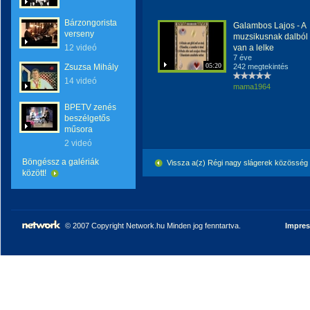
Bárzongorista
Galambos Lajos - A
verseny
muzsikusnak dalból
12 videó
van a lelke
7 éve
05:20
Zsuzsa Mihály
242 megtekintés
14 videó
mama1964
BPETV zenés
beszélgetős
műsora
2 videó
Böngéssz a galériák
Vissza a(z) Régi nagy slágerek közösség
között!
© 2007 Copyright Network.hu Minden jog fenntartva.
Impre