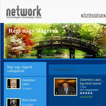
Régi nagy slágerek
Nyitó
Tagok
Képek
Videók
Blog
Fórum
Lin
Régi nagy slágerek
Galambos Lajos
videógalériái
Galambos Lajos _
Galambos
Egy késő üzenet
Lajos
7 éve
3 videó
287 megtekintés
02:31
mama1964
Buss Gyula
12 videó