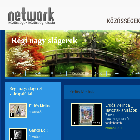
Régi nagy slágerek
Nyitó
Tagok
Képek
Videók
Blog
Fórum
Lin
Régi nagy slágerek
Erdős Melinda
videógalériái
Erdős Melinda _
Erdős Melinda
Illatoztak a virágok
2 videó
7 éve
280 megtekintés
02:59
mama1964
Gáncs Edit
1 videó