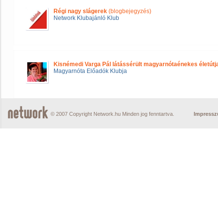
Régi nagy slágerek
(blogbejegyzés)
Network Klubajánló Klub
Kisnémedi Varga Pál látássérült magyarnótaénekes életútj
Magyarnóta Előadók Klubja
© 2007 Copyright Network.hu Minden jog fenntartva.
Impress