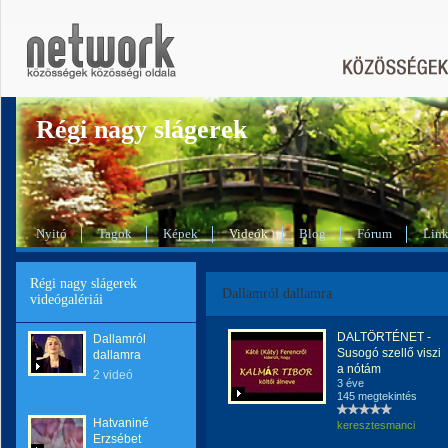
Régi nagy slágerek
Nyitó
Tagok
Képek
Videók
Blog
Fórum
Lin
Régi nagy slágerek
Dallamról dallamra
videógalériái
DALTÖRTÉNET -
Dallamról
Susogó szellő viszi
dallamra
a nótám
2 videó
3 éve
145 megtekintés
Hatvaniné
keresztesmanci
Erzsébet