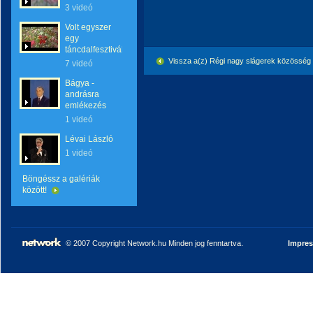
3 videó
Volt egyszer
egy
táncdalfesztivál
Vissza a(z) Régi nagy slágerek közösség
7 videó
Bágya -
andrásra
emlékezés
1 videó
Lévai László
1 videó
Böngéssz a galériák
között!
© 2007 Copyright Network.hu Minden jog fenntartva.
Impre