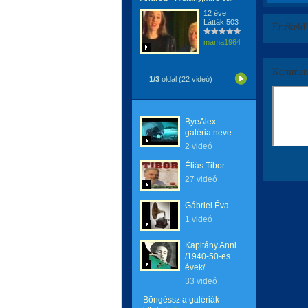
12 éve
Látták:503
Értékeld
mama1964
Komment
1/3
oldal (22 videó)
ByeAlex
galéria neve
2 videó
Éliás Tibor
27 videó
Gábriel Éva
1 videó
Kapitány Anni
/1940-50-es
évek/
33 videó
Böngéssz a galériák