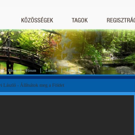
Blog
Fórum
Linkek
Friss
 László - Állítsátok meg a Földet