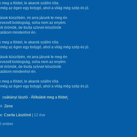
k meg a földet, le akarok szállni róla
még az égen egy bolygó, ahol a világ még szép és jó.
ások küszöbén, mi arra járunk te meg én
evezett boldogság, soha nem az enyém.
eti örömök, de tiszta szívvel köszönök
találom mindenhol én.
k meg a földet, le akarok szállni róla
még az égen egy bolygó, ahol a világ még szép és jó.
ások küszöbén, mi arra járunk te meg én
evezett boldogság, soha nem az enyém.
eti örömök, de tiszta szívvel köszönök
találom mindenhol én.
k meg a földet, le akarok szállni róla
még az égen egy bolygó, ahol a világ még szép és jó.
csákányi lászló - Állítsátok meg a földet
a:
Zene
te:
Cserta Lászlóné
|
12 éve
5 ember.