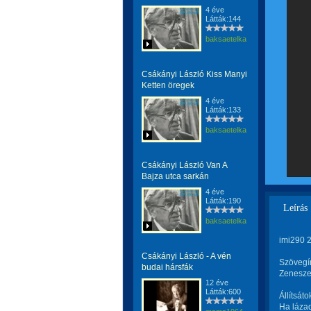
4 éve
Látták:144
baksaetelka
Csákányi László Kiss Manyi
Ketten öregek
4 éve
Látták:133
baksaetelka
Csákányi László Van A
Bajza utca sarkán
4 éve
Látták:190
Leírás
baksaetelka
imi290 
Csákányi László - A vén
Szövegí
budai hársfák
Zenesze
12 éve
Látták:600
Állítsáto
Ha lázad