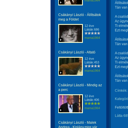
mama1964
Állítsáto
Tán van 
Csákányi László - Állítsátok
A csalód
meg a Földet
Az úgyn
Ti elmél
12 éve
Látták:686
Ezt meg
mama1964
Állítsáto
Tán van 
Csákányi László - Altató
A csalód
Az úgyn
12 éve
Ti elmél
Látták:453
Ezt meg
mama1964
Állítsáto
Tán van 
Csákányi László - Mindig az
a perc
Címkék:
12 éve
Kategóri
Látták:406
Feltöltöt
mama1964
Látta 68
Csákányi László - Malek
Andrea - Kislány,mire vár