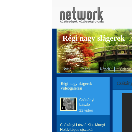
Régi nagy slágerek
Nyitó
Tagok
Képek
Videók
Csákányi
Régi nagy slágerek
videógalériái
Csákányi
László
22 videó
Csákányi László Kiss Manyi
Holdvilágos éjszakán