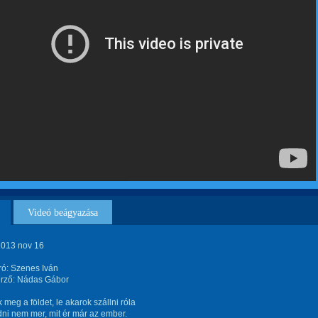
Videó beágyazása
2013 nov 16
ró: Szenes Iván
rző: Nádas Gábor
k meg a földet, le akarok szállni róla
ni nem mer, mit ér már az ember.