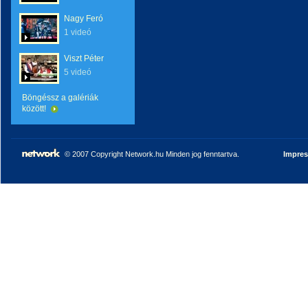
Nagy Feró
1 videó
Viszt Péter
5 videó
Böngéssz a galériák
között!
© 2007 Copyright Network.hu Minden jog fenntartva.
Impre