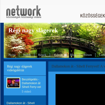
Régi nagy slágerek
Nyitó
Tagok
Képek
Videók
Blog
Fórum
Lin
Dallamokon át - Sihell Ferryvel! A
Régi nagy slágerek
videógalériái
Beszélgetés -
Dallamokon át
Sihell Ferry-vel
5 videó
Dallamokon át - Sihell