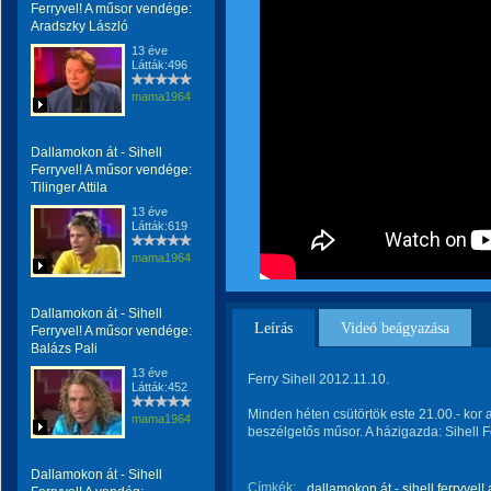
Ferryvel! A műsor vendége:
Aradszky László
13 éve
Látták:496
mama1964
Dallamokon át - Sihell
Ferryvel! A műsor vendége:
Tilinger Attila
13 éve
Látták:619
mama1964
Dallamokon át - Sihell
Leírás
Videó beágyazása
Ferryvel! A műsor vendége:
Balázs Pali
13 éve
Ferry Sihell 2012.11.10.
Látták:452
Minden héten csütörtök este 21.00.- kor
mama1964
beszélgetős műsor. A házigazda: Sihell F
Dallamokon át - Sihell
Címkék:
dallamokon át - sihell ferryvel