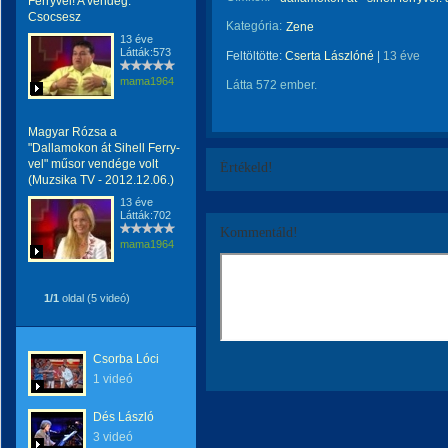
Ferryvel! A vendég:
Csocsesz
Kategória:
Zene
13 éve
Látták:573
Feltöltötte:
Cserta Lászlóné
|
13 éve
mama1964
Látta 572 ember.
Magyar Rózsa a
"Dallamokon át Sihell Ferry-
vel" műsor vendége volt
Értékeld!
(Muzsika TV - 2012.12.06.)
13 éve
Látták:702
Kommentáld!
mama1964
1/1
oldal (5 videó)
Csorba Lóci
1 videó
Dés László
3 videó