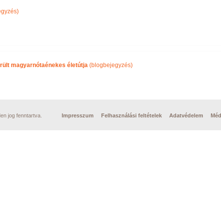
egyzés)
rült magyarnótaénekes életútja
(blogbejegyzés)
n jog fenntartva.
Impresszum
Felhasználási feltételek
Adatvédelem
Méd