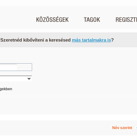
 Szeretnéd kibővíteni a keresésed
más tartalmakra is
?
égekben
Név szerint