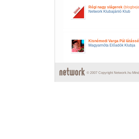
Régi nagy slágerek
(blogbej
Network Klubajánló Klub
Kisnémedi Varga Pál látássé
Magyarnóta Előadók Klubja
© 2007 Copyright Network.hu Minde