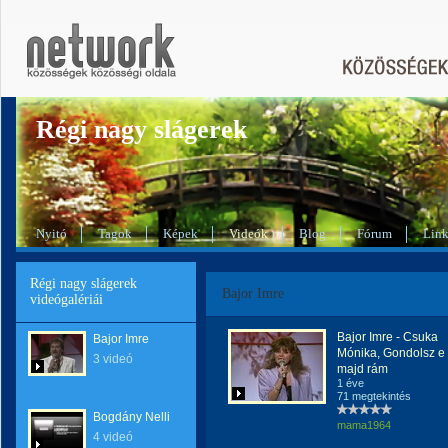
Régi nagy slágerek
Nyitó
Tagok
Képek
Videók
Blog
Fórum
Lin
Régi nagy slágerek
Bajor Imre
videógalériái
Bajor Imre - Csuka
Bajor Imre
Mónika, Gondolsz e
3 videó
majd rám
1 éve
71 megtekintés
Bogdány Nelli
mama1964
4 videó