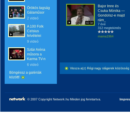
Bajor Imre és
Örökös tagság
Csuka Mónika —
Gálaműsor
Gondolsz-e majd
2 videó
rám_
02:50
7 éve
A 100 Folk
312 megtekintés
Celsius
felvételei
mama1964
9 videó
Sztár Aréna
műsora a
Karma TV-n
6 videó
Vissza a(z) Régi nagy slágerek közösség
Böngéssz a galériák
között!
© 2007 Copyright Network.hu Minden jog fenntartva.
Impre