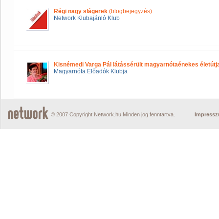
Régi nagy slágerek
(blogbejegyzés)
Network Klubajánló Klub
Kisnémedi Varga Pál látássérült magyarnótaénekes életútj
Magyarnóta Előadók Klubja
© 2007 Copyright Network.hu Minden jog fenntartva.
Impress