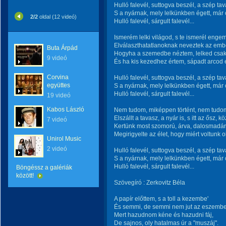
Hulló falevél, suttogva beszél, a szép t
S a nyárnak, mely lelkünkben égett, már 
2/2
oldal (12 videó)
Hulló falevél, sárgult falevél...
Ismerém lelki világod, s te ismerél enge
Elválaszthatatlanoknak neveztek az emb
Buta Árpád
Hogyha a szemedbe néztem, lelked csak 
9 videó
És ha kis kezedhez értem, sápadt arcod el
Corvina
Hulló falevél, suttogva beszél, a szép t
együttes
S a nyárnak, mely lelkünkben égett, már 
Hulló falevél, sárgult falevél...
19 videó
Kabos László
Nem tudom, miképpen történt, nem tudom,
Elszállt a tavasz, a nyár is, s itt az ősz, kö
7 videó
Kertünk most szomorú, árva, dalosmadá
Megirigyelte az élet, hogy miért voltunk o
Unirol Music
2 videó
Hulló falevél, suttogva beszél, a szép t
S a nyárnak, mely lelkünkben égett, már 
Hulló falevél, sárgult falevél...
Böngéssz a galériák
között!
Szövegíró : Zerkovitz Béla
A papír előttem, s a toll a kezembe'
És semmi, de semmi nem jut az eszembe
Mert hazudnom kéne és hazudni fáj,
De sajnos, oly hatalmas úr a "muszáj".