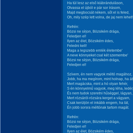
Ha túl lesz az első kiábránduláson,
Olvassa el újból e pár sor írásom,
Majd megbocsát nékem, sőt el is feled,
Oh, mily szép lett volna, de jaj nem lehet!
Refrén:
Bözsi ne sírjon, Bözsikém drága,
Feledjen el!
Ilyen az élet, Bözsikém édes,
Feledni kell!
Maga a legszebb emlék életembe'
A neve könnyeket csal két szemembe'
Bözsi ne sírjon, Bözsikém drága,
Feledjen el!
Szívem, én nem vagyok méltó magához,
Jobb, ha ma megírom, mint holnap, ha át
Mert magácska, mint a hó olyan fehér,
S én könnyelmű vagyok, meg léha, ledér
És nem tudok szeretni hűséggel, lágyan,
Mert rózsáról-rózsára kerget a vágyam,
Csak kerüljön el inkább engem, ha lát,
Én jobb sorsra méltónak tartom magát.
Refrén:
Bözsi ne sírjon, Bözsikém drága,
Feledjen el!
Ilyen az élet, Bözsikém édes,