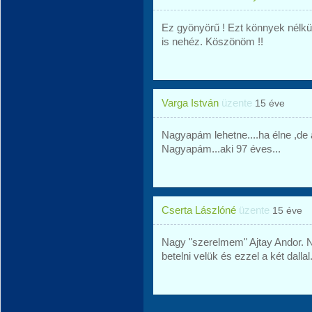
Ez gyönyörű ! Ezt könnyek nélkül 
is nehéz. Köszönöm !!
Varga István
üzente
15 éve
Nagyapám lehetne....ha élne ,de 
Nagyapám...aki 97 éves...
Cserta Lászlóné
üzente
15 éve
Nagy "szerelmem" Ajtay Andor. N
betelni velük és ezzel a két dallal