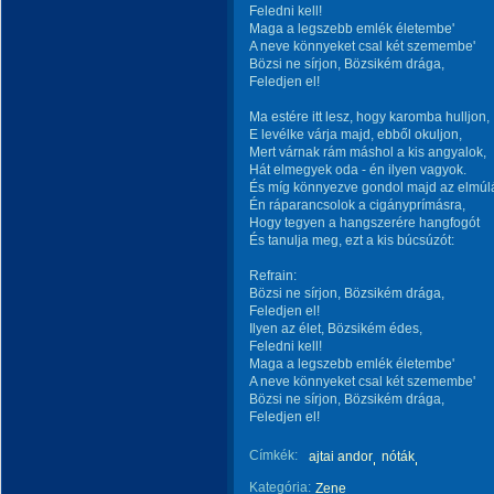
Feledni kell!
Maga a legszebb emlék életembe'
A neve könnyeket csal két szemembe'
Bözsi ne sírjon, Bözsikém drága,
Feledjen el!
Ma estére itt lesz, hogy karomba hulljon,
E levélke várja majd, ebből okuljon,
Mert várnak rám máshol a kis angyalok,
Hát elmegyek oda - én ilyen vagyok.
És míg könnyezve gondol majd az elmúl
Én ráparancsolok a cigányprímásra,
Hogy tegyen a hangszerére hangfogót
És tanulja meg, ezt a kis búcsúzót:
Refrain:
Bözsi ne sírjon, Bözsikém drága,
Feledjen el!
Ilyen az élet, Bözsikém édes,
Feledni kell!
Maga a legszebb emlék életembe'
A neve könnyeket csal két szemembe'
Bözsi ne sírjon, Bözsikém drága,
Feledjen el!
Címkék:
ajtai andor
nóták
Kategória:
Zene