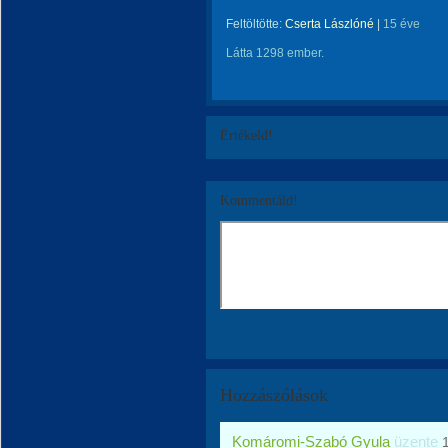
Feltöltötte:
Cserta Lászlóné
|
15 éve
Látta 1298 ember.
Értékeld!
Kommentáld!
Hozzászólások
Komáromi-Szabó Gyula
üzente