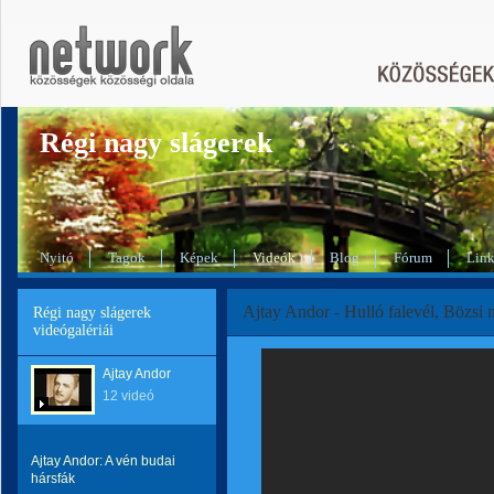
Régi nagy slágerek
Nyitó
Tagok
Képek
Videók
Blog
Fórum
Lin
Ajtay Andor - Hulló falevél, Bözsi n
Régi nagy slágerek
videógalériái
Ajtay Andor
12 videó
Ajtay Andor: A vén budai
hársfák