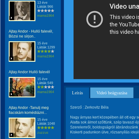
13 éve
Látták:966
mama1964
Ajtay Andor - Hulló falevél,
Bözsi ne sírjon..
15 éve
Látták:1299
mama1964
Ajtay Andor Hulló falevél
15 éve
Látták:549
mama1964
Leírás
Videó beágyazása
Szerző : Zerkovitz Béla
Ajtay Andor -Tanulj meg
fiacskám komédiázni...
Nagy árnyas kert közepében áll ott egy sö
15 éve
Alatta sok álmot szőttünk, szép tavaszi é
Látták:1048
Szerelemről, boldogságról ábrándozánk 
Kiskerti padunkon ülve, rózsanyílás idejé
zuzzus