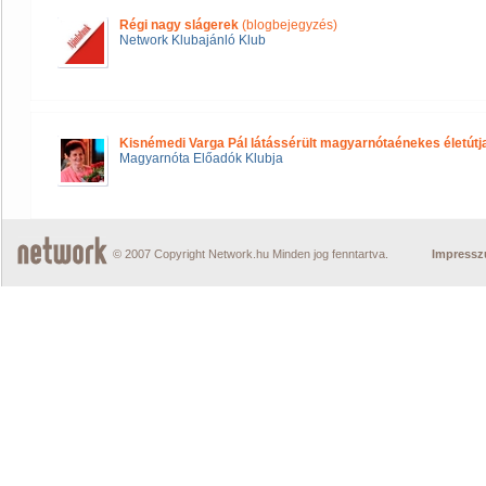
Régi nagy slágerek
(blogbejegyzés)
Network Klubajánló Klub
Kisnémedi Varga Pál látássérült magyarnótaénekes életútj
Magyarnóta Előadók Klubja
© 2007 Copyright Network.hu Minden jog fenntartva.
Impress