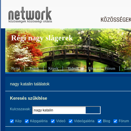
Régi nagy slágerek
Nyitó
Tagok
Képek
Videók
Blog
Fórum
Lin
nagy katalin találatok
Keresés szűkítése
Kulcsszavak:
Kép
Képgaléria
Videó
Videógaléria
Blog
Fórum