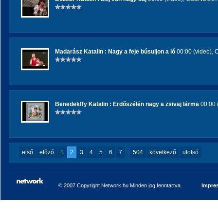
Madarász Katalin : Nagy a feje búsuljon a ló
00:00 (videó)
,
Benedekffy Katalin : Erdőszélén nagy a zsivaj lárma
00:00 
első
előző
1
2
3
4
5
6
7
...
504
következő
utolsó
© 2007 Copyright Network.hu Minden jog fenntartva.
Impre