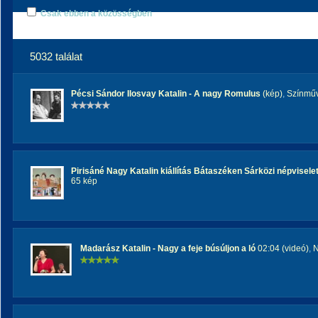
Csak ebben a közösségben
5032 találat
Pécsi Sándor Ilosvay Katalin - A nagy Romulus
(kép)
,
Színműv
Pirisáné Nagy Katalin kiállítás Bátaszéken Sárközi népvisele
65 kép
Madarász Katalin - Nagy a feje búsúljon a ló
02:04 (videó)
,
N