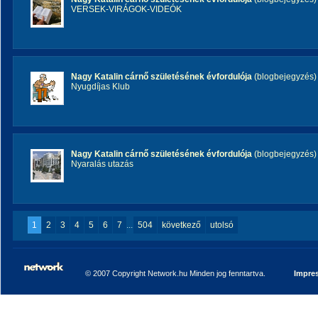
VERSEK-VIRÁGOK-VIDEÓK
Nagy Katalin cárnő születésének évfordulója
(blogbejegyzés)
Nyugdíjas Klub
Nagy Katalin cárnő születésének évfordulója
(blogbejegyzés)
Nyaralás utazás
1
2
3
4
5
6
7
...
504
következő
utolsó
© 2007 Copyright Network.hu Minden jog fenntartva.
Impre