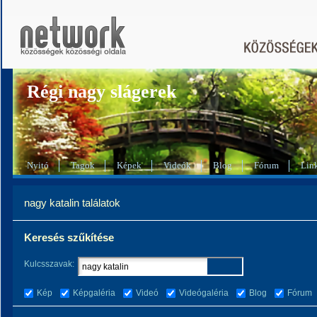
Régi nagy slágerek
Nyitó
Tagok
Képek
Videók
Blog
Fórum
Lin
nagy katalin találatok
Keresés szűkítése
Kulcsszavak:
Kép
Képgaléria
Videó
Videógaléria
Blog
Fórum