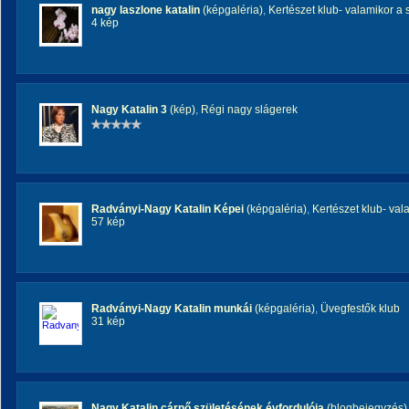
nagy laszlone katalin
(képgaléria)
,
Kertészet klub- valamikor a 
4 kép
Nagy Katalin 3
(kép)
,
Régi nagy slágerek
Radványi-Nagy Katalin Képei
(képgaléria)
,
Kertészet klub- val
57 kép
Radványi-Nagy Katalin munkái
(képgaléria)
,
Üvegfestők klub
31 kép
Nagy Katalin cárnő születésének évfordulója
(blogbejegyzés)