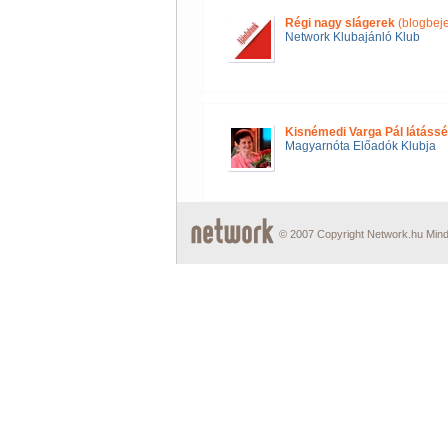
Régi nagy slágerek
(blogbej
Network Klubajánló Klub
Kisnémedi Varga Pál látássé
Magyarnóta Előadók Klubja
© 2007 Copyright Network.hu Minde