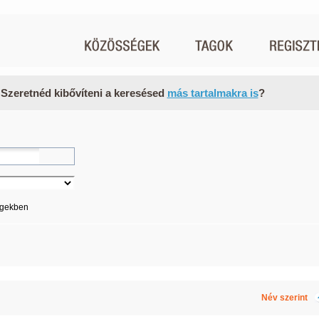
 Szeretnéd kibővíteni a keresésed
más tartalmakra is
?
égekben
Név szerint