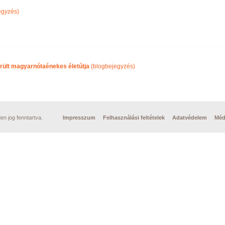
egyzés)
rült magyarnótaénekes életútja
(blogbejegyzés)
n jog fenntartva.
Impresszum
Felhasználási feltételek
Adatvédelem
Méd