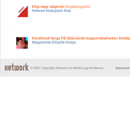
Régi nagy slágerek
(blogbejegyzés)
Network Klubajánló Klub
Kisnémedi Varga Pál látássérült magyarnótaénekes életútj
Magyarnóta Előadók Klubja
© 2007 Copyright Network.hu Minden jog fenntartva.
Impress