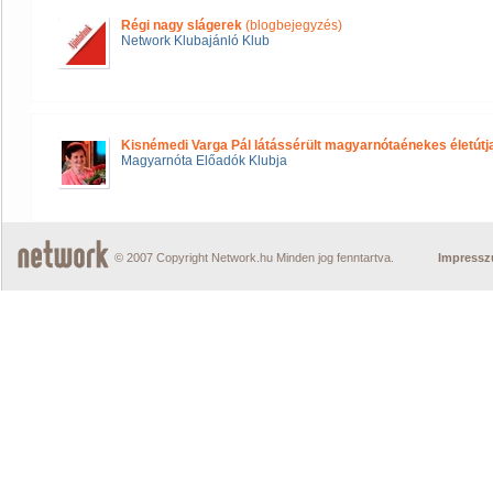
Régi nagy slágerek
(blogbejegyzés)
Network Klubajánló Klub
Kisnémedi Varga Pál látássérült magyarnótaénekes életútj
Magyarnóta Előadók Klubja
© 2007 Copyright Network.hu Minden jog fenntartva.
Impress