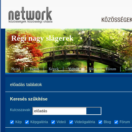
Régi nagy slágerek
Nyitó
Tagok
Képek
Videók
Blog
Fórum
Lin
előadás találatok
Keresés szűkítése
Kulcsszavak:
Kép
Képgaléria
Videó
Videógaléria
Blog
Fórum