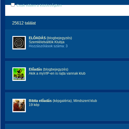
Csak ebben a közösségben
25612 találat
ELŐADÁS
(blogbejegyzés)
Szemléletváltók Klubja
Hozzászólások száma: 3
Előadás
(blogbejegyzés)
Akik a myVIP-en is rajta vannak klub
Biblia előadás
(képgaléria)
,
Mindszent klub
19 kép