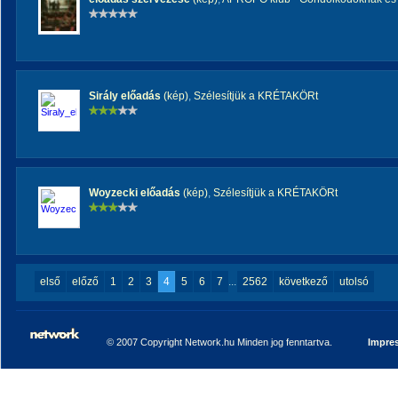
Sirály előadás
(kép)
,
Szélesítjük a KRÉTAKÖRt
Woyzecki előadás
(kép)
,
Szélesítjük a KRÉTAKÖRt
első
előző
1
2
3
4
5
6
7
...
2562
következő
utolsó
© 2007 Copyright Network.hu Minden jog fenntartva.
Impre