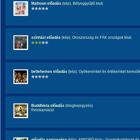
Malhoun előadás
(kép)
,
Bélyeggyűjtő klub
színházi előadás
(kép)
,
Oroszország és FÁK országok klub
betlehemes előadás
(kép)
,
Gyökereinket és értékeinket kereső
Buddhista előadás
(blogbejegyzés)
Reinkarnáció
előadás szervezése
(kép)
,
APROPÓ klub - Gondolkodóknak és 