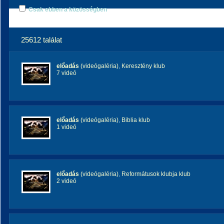
Csak ebben a közösségben
25612 találat
előadás
(videógaléria)
,
Keresztény klub
7 videó
előadás
(videógaléria)
,
Biblia klub
1 videó
előadás
(videógaléria)
,
Reformátusok klubja klub
2 videó