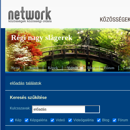
Régi nagy slágerek
Nyitó
Tagok
Képek
Videók
Blog
Fórum
Lin
előadás találatok
Keresés szűkítése
Kulcsszavak:
Kép
Képgaléria
Videó
Videógaléria
Blog
Fórum