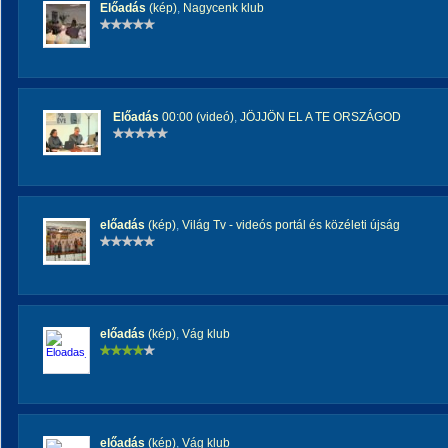
Előadás
(kép)
,
Nagycenk klub
Előadás
00:00 (videó)
,
JÖJJÖN EL A TE ORSZÁGOD
előadás
(kép)
,
Világ Tv - videós portál és közéleti újság
előadás
(kép)
,
Vág klub
előadás
(kép)
,
Vág klub