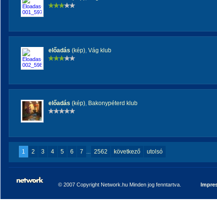
előadás
(kép)
,
Vág klub
előadás
(kép)
,
Bakonypéterd klub
1
2
3
4
5
6
7
...
2562
következő
utolsó
© 2007 Copyright Network.hu Minden jog fenntartva.
Impre