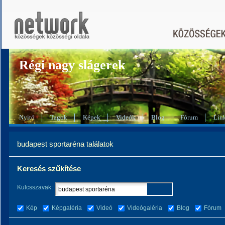
Régi nagy slágerek
Nyitó
Tagok
Képek
Videók
Blog
Fórum
Lin
budapest sportaréna találatok
Keresés szűkítése
Kulcsszavak:
Kép
Képgaléria
Videó
Videógaléria
Blog
Fórum