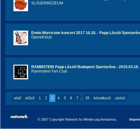
SLÁGERMÚZEUM
Ennio Morricone koncert 2017 10.18. - Papp László Sportaré
Operett klub
RAMMSTEIN Papp László Budapest Sportaréna - 2010.03.16.
Rammstein Fan Club
első
előző
1
2
3
4
5
6
7
...
35
következő
utolsó
© 2007 Copyright Network.hu Minden jog fenntartva.
Impre