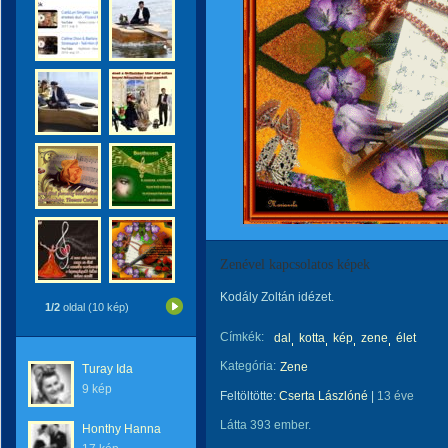
Zenével kapcsolatos képek
Kodály Zoltán idézet.
1/2
oldal (10 kép)
Címkék:
dal
kotta
kép
zene
élet
Kategória:
Zene
Turay Ida
9 kép
Feltöltötte:
Cserta Lászlóné
|
13 éve
Látta 393 ember.
Honthy Hanna