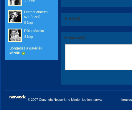
17 kép
Ferrari Violetta
színésznő
Értékeld!
9 kép
Rökk Marika
4 kép
Kommentáld!
Böngéssz a galériák
között!
© 2007 Copyright Network.hu Minden jog fenntartva.
Impre