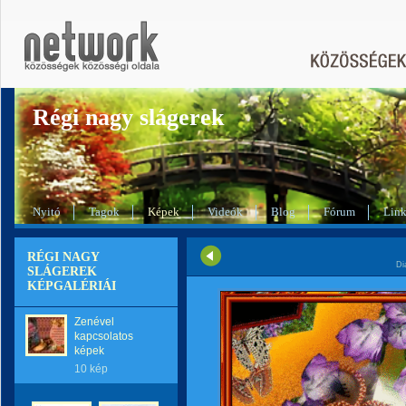
Régi nagy slágerek
Nyitó
Tagok
Képek
Videók
Blog
Fórum
Lin
RÉGI NAGY
Di
SLÁGEREK
KÉPGALÉRIÁI
Zenével
kapcsolatos
képek
10 kép