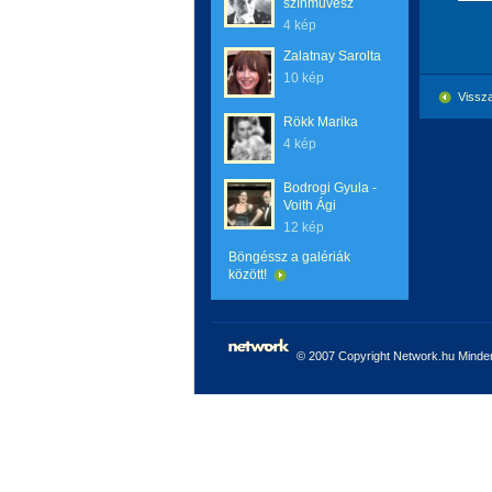
színművész
4 kép
Zalatnay Sarolta
10 kép
Vissza
Rökk Marika
4 kép
Bodrogi Gyula -
Voith Ági
12 kép
Böngéssz a galériák
között!
© 2007 Copyright Network.hu Minden 