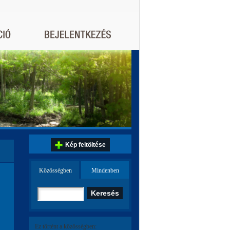
Kép feltöltése
Közösségben
Mindenben
Ez történt a közösségben: