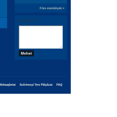
Friss események »
Szólj hozzá te is!
édiaajánlat
Széchenyi Terv Pályázat
FAQ