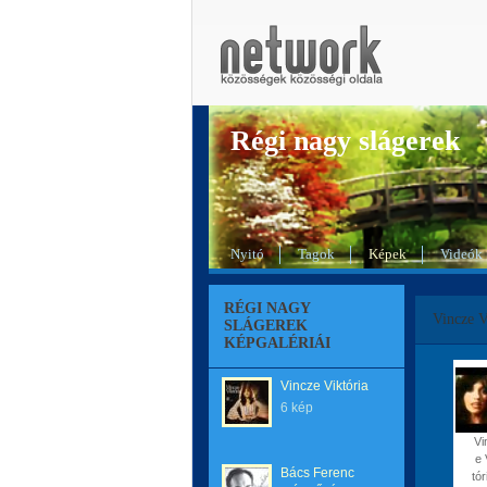
Régi nagy slágerek
Nyitó
Tagok
Képek
Videók
RÉGI NAGY
Vincze V
SLÁGEREK
KÉPGALÉRIÁI
Vincze Viktória
6 kép
Vi
e 
Bács Ferenc
tór