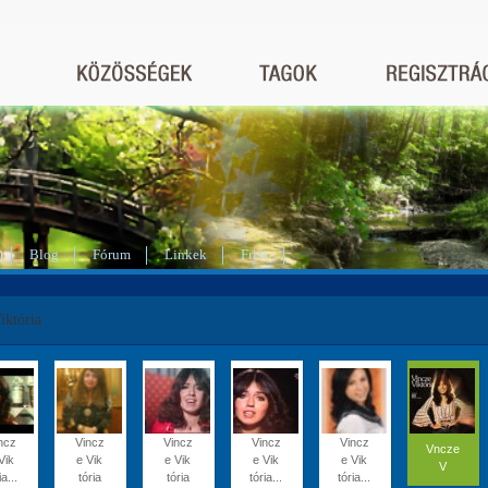
Blog
Fórum
Linkek
Friss
iktória
ncz
Vincz
Vincz
Vincz
Vincz
Vncze
Vik
e Vik
e Vik
e Vik
e Vik
V
ia...
tória
tória
tória...
tória...