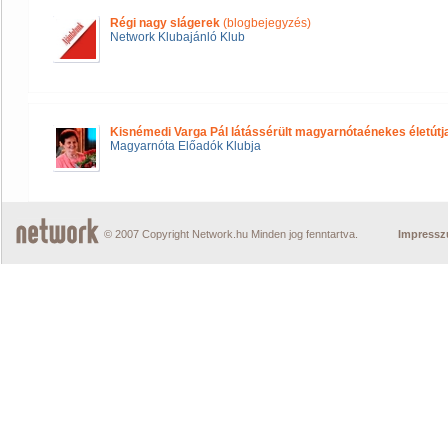
Régi nagy slágerek
(blogbejegyzés)
Network Klubajánló Klub
Kisnémedi Varga Pál látássérült magyarnótaénekes életútj
Magyarnóta Előadók Klubja
© 2007 Copyright Network.hu Minden jog fenntartva.
Impress