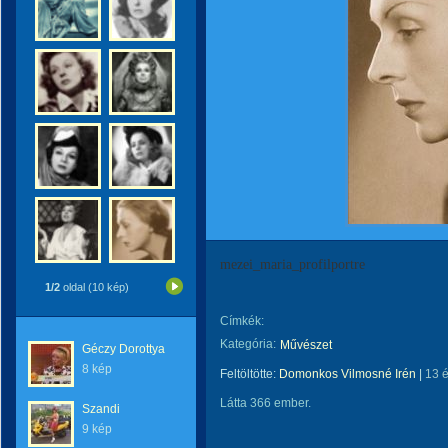
mezei_maria_profilportre
1/2
oldal (10 kép)
Címkék:
Kategória:
Művészet
Géczy Dorottya
8 kép
Feltöltötte:
Domonkos Vilmosné Irén
|
13 
Látta 366 ember.
Szandi
9 kép