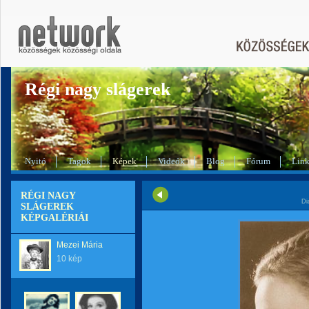
Régi nagy slágerek
Nyitó
Tagok
Képek
Videók
Blog
Fórum
Lin
RÉGI NAGY
Di
SLÁGEREK
KÉPGALÉRIÁI
Mezei Mária
10 kép