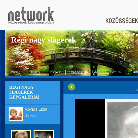
Régi nagy slágerek
Nyitó
Tagok
Képek
Videók
Blog
Fórum
Lin
RÉGI NAGY
Di
SLÁGEREK
KÉPGALÉRIÁI
Kovács Erzsi
19 kép