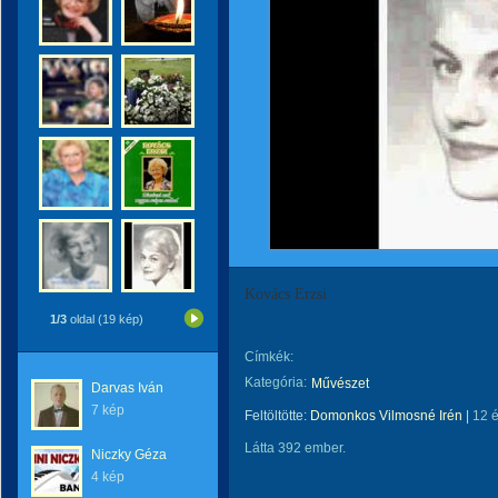
Kovács Erzsi
1/3
oldal (19 kép)
Címkék:
Kategória:
Művészet
Darvas Iván
7 kép
Feltöltötte:
Domonkos Vilmosné Irén
|
12 
Látta 392 ember.
Niczky Géza
4 kép