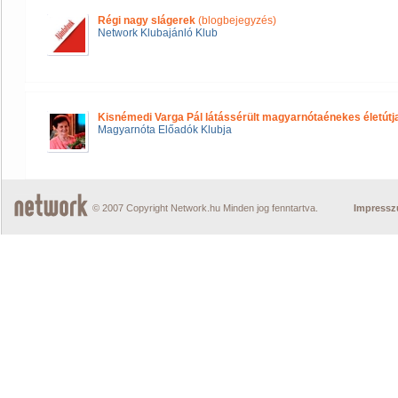
Régi nagy slágerek
(blogbejegyzés)
Network Klubajánló Klub
Kisnémedi Varga Pál látássérült magyarnótaénekes életútj
Magyarnóta Előadók Klubja
© 2007 Copyright Network.hu Minden jog fenntartva.
Impress