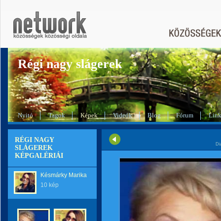
Régi nagy slágerek
Nyitó
Tagok
Képek
Videók
Blog
Fórum
Lin
RÉGI NAGY
Di
SLÁGEREK
KÉPGALÉRIÁI
Késmárky Marika
10 kép