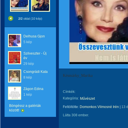
2/2
oldal (10 kép)
Delhusa Gjon
5 kép
Szilveszter - Új
év
29 kép
Csongrádi Kata
Késmárky_Marika
8 kép
Zágon Edina
Címkék:
1 kép
Kategória:
Művészet
Böngéssz a galériák
Feltöltötte:
Domonkos Vilmosné Irén
|
13 
között!
Látta 308 ember.