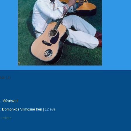
bor (3)
:
Művészet
e:
Domonkos Vilmosné Irén
|
12 éve
 ember.