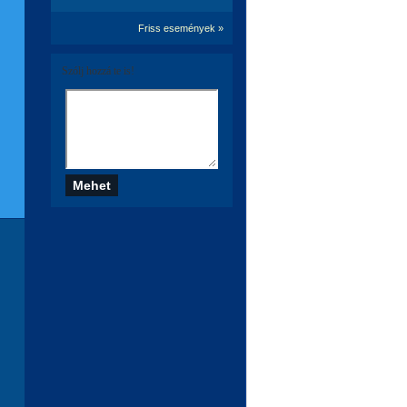
Friss események »
Szólj hozzá te is!