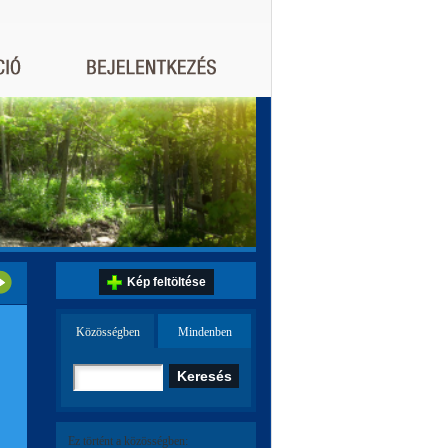
Kép feltöltése
Közösségben
Mindenben
Ez történt a közösségben: