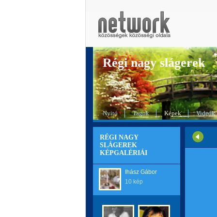
Régi nagy slágerek
Nyitó
Tagok
Képek
Videók
RÉGI NAGY
SLÁGEREK
KÉPGALÉRIÁI
Ihász Gábor
10 kép