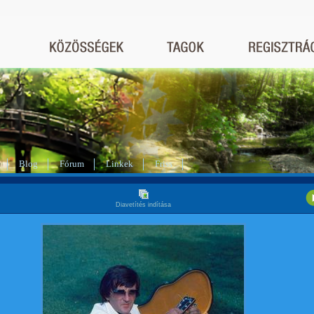
Blog
Fórum
Linkek
Friss
Diavetítés indítása