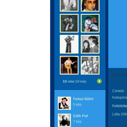
Ihász Gá
1/2
oldal (10 kép)
Címkék:
Kategória
Farkas Bálint
5 kép
Feltöltött
Látta 338
Edith Piaf
7 kép