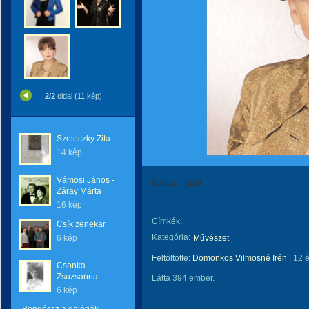
2/2
oldal (11 kép)
Szeleczky Zita
14 kép
Vámosi János -
hernadi-judit
Záray Márta
16 kép
Címkék:
Csík zenekar
Kategória:
6 kép
Művészet
Feltöltötte:
Domonkos Vilmosné Irén
|
12 
Csonka
Zsuzsanna
Látta 394 ember.
6 kép