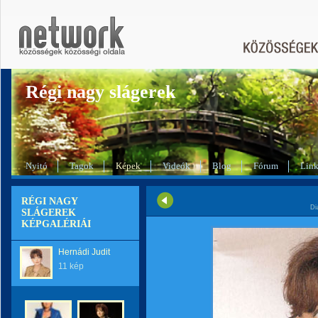
Régi nagy slágerek
Nyitó
Tagok
Képek
Videók
Blog
Fórum
Lin
RÉGI NAGY
Di
SLÁGEREK
KÉPGALÉRIÁI
Hernádi Judit
11 kép