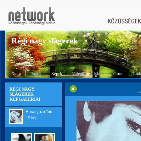
Régi nagy slágerek
Nyitó
Tagok
Képek
Videók
Blog
Fórum
Lin
RÉGI NAGY
Di
SLÁGEREK
KÉPGALÉRIÁI
Harangozó Teri
15 kép