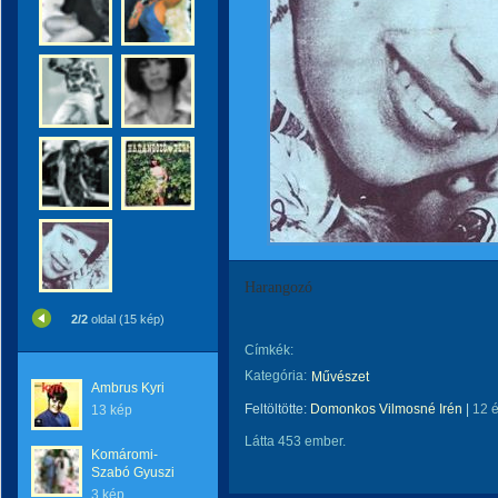
Harangozó
2/2
oldal (15 kép)
Címkék:
Kategória:
Művészet
Ambrus Kyri
Feltöltötte:
Domonkos Vilmosné Irén
|
12 
13 kép
Látta 453 ember.
Komáromi-
Szabó Gyuszi
3 kép