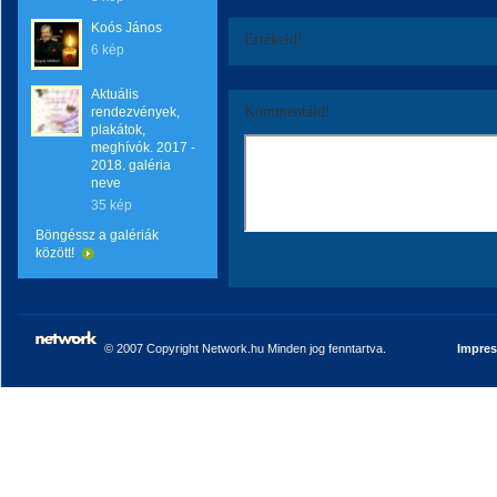
Koós János
Értékeld!
6 kép
Aktuális
Kommentáld!
rendezvények,
plakátok,
meghívók. 2017 -
2018. galéria
neve
35 kép
Böngéssz a galériák
között!
© 2007 Copyright Network.hu Minden jog fenntartva.
Impre