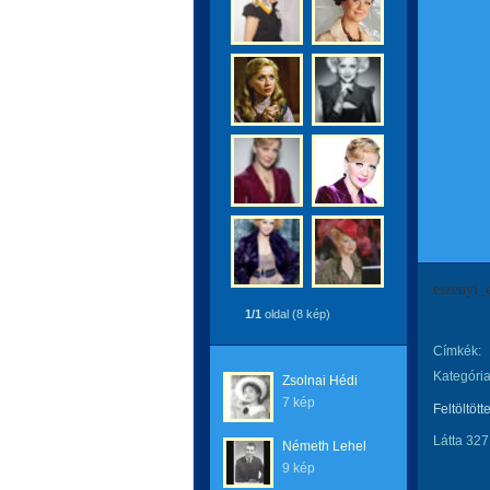
eszenyi
1/1
oldal (8 kép)
Címkék:
Kategória
Zsolnai Hédi
7 kép
Feltöltött
Látta 327
Németh Lehel
9 kép