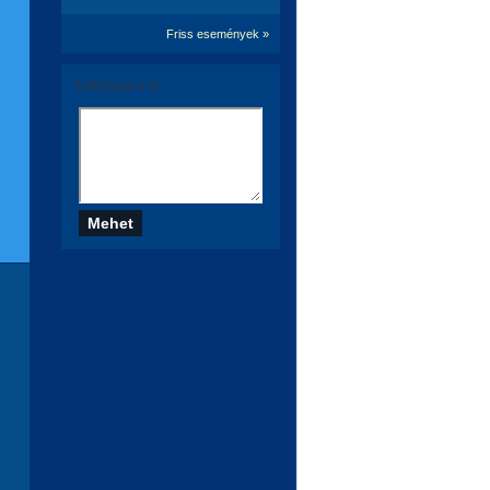
Friss események »
Szólj hozzá te is!