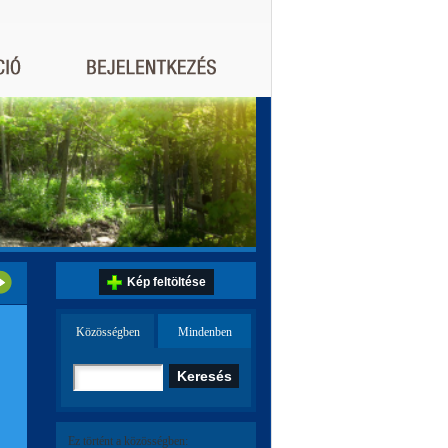
Kép feltöltése
Közösségben
Mindenben
Ez történt a közösségben: