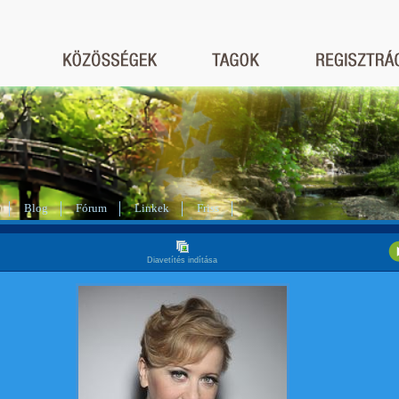
Blog
Fórum
Linkek
Friss
Diavetítés indítása