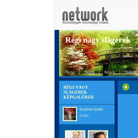
Régi nagy slágerek
Nyitó
Tagok
Képek
Videók
RÉGI NAGY
SLÁGEREK
KÉPGALÉRIÁI
Eszenyi Enikő
8 kép