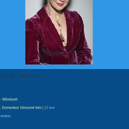
_eniko-004_1789312_2142_n
:
Művészet
e:
Domonkos Vilmosné Irén
|
12 éve
 ember.