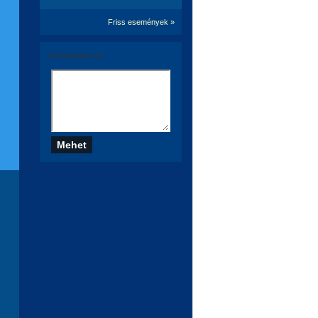
Friss események »
Szólj hozzá te is!