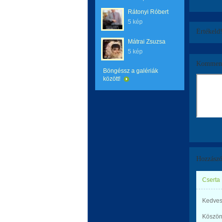
Rátonyi Róbert
5 kép
Értékeld
Mátrai Zsuzsa
5 kép
Komment
Böngéssz a galériák
között!
Hozzászó
Cserta
Kedves
Köszönö