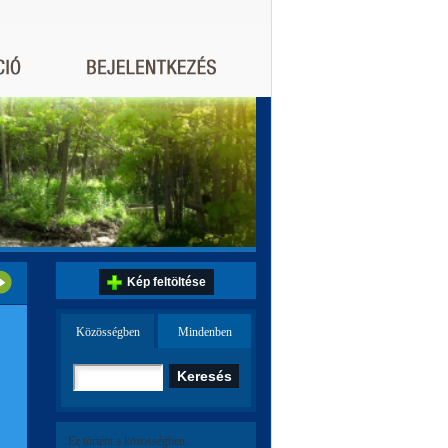
Kép feltöltése
Közösségben
Mindenben
Ez történt a közösségben: