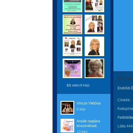
2013 okt
1/1
oldal (8 kép)
Endrődi 
Címkék:
Vincze Viktória
Kategória
6 kép
Feltöltött
Anyák napjára
köszöntések
Látta 444
13 kép