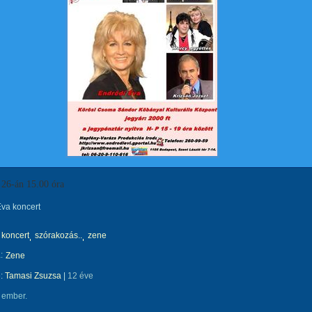
 26-án 15.00 óra
Éva koncert
koncert
szórakozás..
zene
:
Zene
e:
Tamasi Zsuzsa
|
12 éve
 ember.