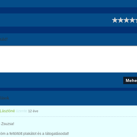
!
áld!
lások
 Lászlóné
üzente
12 éve
 Zsuzsa!
m a feltöltött plakátot és a látogatásodat!