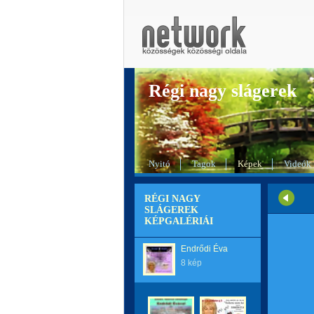
Régi nagy slágerek
Nyitó
Tagok
Képek
Videók
RÉGI NAGY
SLÁGEREK
KÉPGALÉRIÁI
Endrődi Éva
8 kép