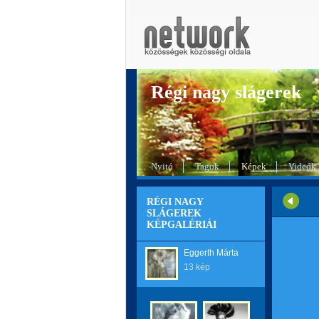
Régi nagy slágerek
Nyitó
Tagok
Képek
Videók
RÉGI NAGY
SLÁGEREK
KÉPGALÉRIÁI
Eggerth Márta
13 kép