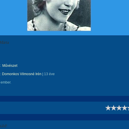
Márta
:
Művészet
e:
Domonkos Vilmosné Irén
|
13 éve
 ember.
!
áld!