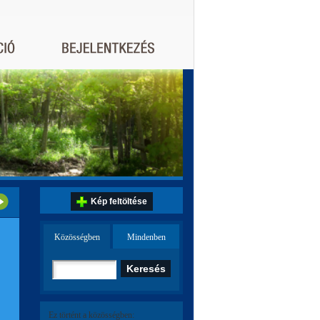
Kép feltöltése
Közösségben
Mindenben
Ez történt a közösségben: