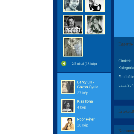
Eggerth-
Címkék:
2/2
oldal (13 kép)
Kategória
Feltöltött
Berky Lili -
Látta 354
Gózon Gyula
27 kép
Kiss Ilona
4 kép
Értékeld
Poór Péter
10 kép
Komment