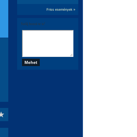
Friss események »
Szólj hozzá te is!