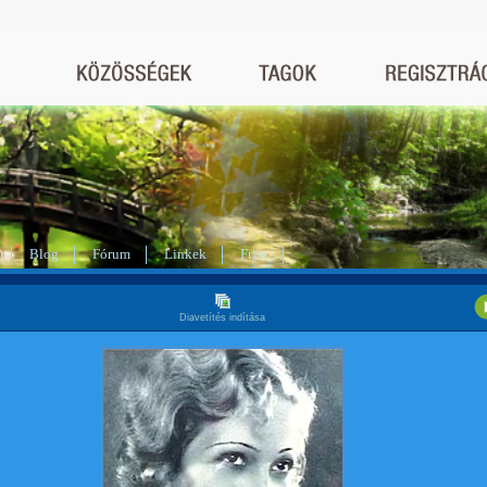
Blog
Fórum
Linkek
Friss
Diavetítés indítása