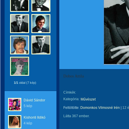
Dobos Attila
1/1
oldal (7 kép)
Címkék:
Kategória:
Művészet
Dávid Sándor
5 kép
Feltöltötte:
Domonkos Vilmosné Irén
|
12 
Látta 367 ember.
Kishonti Ildikó
4 kép