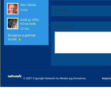
Alex Tamás
8 kép
Értékeld!
Azok az 195o-
6O-as évek
Kommentáld!
20 kép
Böngéssz a galériák
között!
© 2007 Copyright Network.hu Minden jog fenntartva.
Impre