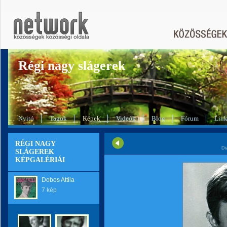
Régi nagy slágerek
Nyitó
Tagok
Képek
Videók
Blog
Fórum
Lin
RÉGI NAGY
Di
SLÁGEREK
KÉPGALÉRIÁI
Dobos Attila
7 kép