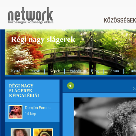
Régi nagy slágerek
Nyitó
Tagok
Képek
Videók
Blog
Fórum
Lin
RÉGI NAGY
Di
SLÁGEREK
KÉPGALÉRIÁI
Demjén Ferenc
14 kép