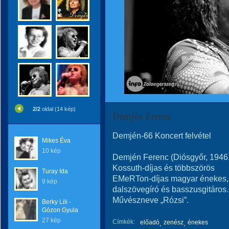
2/2
oldal (14 kép)
Demjén Ferenc
Demjén-66 Koncert felvétel
Mikes Éva
10 kép
Demjén Ferenc (Diósgyőr, 1946.
Kossuth-díjas és többszörös
Turay Ida
EMeRTon-díjas magyar énekes,
9 kép
dalszövegíró és basszusgitáros.
Művészneve „Rózsi”.
Berky Lili -
Gózon Gyula
27 kép
Címkék:
előadó
zenész
énekes