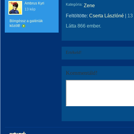
Ambrus Kyri
Kategória:
Zene
13 kép
Feltöltötte:
Cserta Lászlóné
|
13
Böngéssz a galériák
Látta 866 ember.
között!
Értékeld!
Kommentáld!