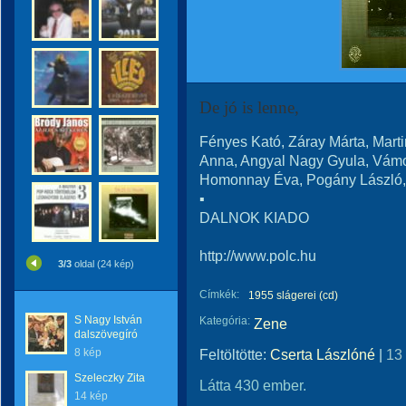
De jó is lenne,
Fényes Kató, Záray Márta, Marti
Anna, Angyal Nagy Gyula, Vámosi
Homonnay Éva, Pogány László, 
▪
DALNOK KIADO
http://www.polc.hu
3/3
oldal (24 kép)
Címkék:
1955 slágerei (cd)
S Nagy István
Kategória:
Zene
dalszövegíró
8 kép
Feltöltötte:
Cserta Lászlóné
|
13
Szeleczky Zita
Látta 430 ember.
14 kép