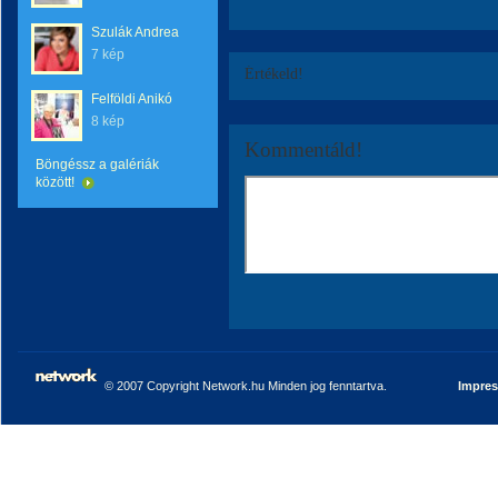
Szulák Andrea
7 kép
Értékeld!
Felföldi Anikó
8 kép
Kommentáld!
Böngéssz a galériák
között!
© 2007 Copyright Network.hu Minden jog fenntartva.
Impre