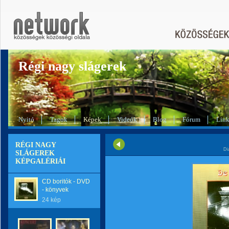
Régi nagy slágerek
Nyitó
Tagok
Képek
Videók
Blog
Fórum
Lin
RÉGI NAGY
Di
SLÁGEREK
KÉPGALÉRIÁI
CD boritók - DVD
- könyvek
24 kép