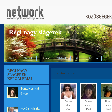
Régi nagy slágerek
Nyitó
Tagok
Képek
Videók
Blog
Fórum
Lin
RÉGI NAGY
Bontovics Kati
SLÁGEREK
KÉPGALÉRIÁI
Bontovics Kati
5 kép
Bonto
Bonto
Bont
vics
vics_
vics
Kováts Kriszta
Kati
Kati
Kati