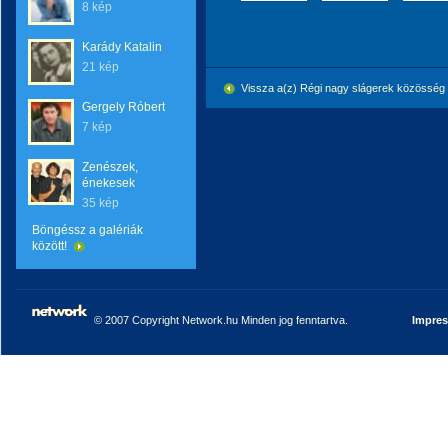
8 kép
Karády Katalin
21 kép
Vissza a(z) Régi nagy slágerek közössé
Gergely Róbert
7 kép
Zenészek,
énekesek
35 kép
Böngéssz a galériák
között!
© 2007 Copyright Network.hu Minden jog fenntartva.
Impre