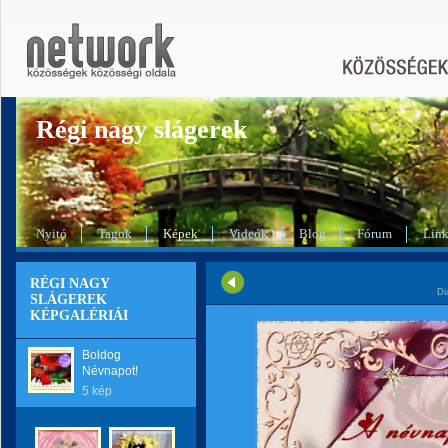
Régi nagy slágerek
Nyitó
Tagok
Képek
Videók
Blog
Fórum
Lin
RÉGI NAGY
Di
SLÁGEREK
KÉPGALÉRIÁI
Boldog
Névnapot!
5 kép