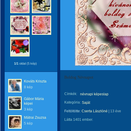
1/1
oldal (5 kép)
Boldog Névnapot
Kováts Kriszta
8 kép
Címkék:
névnapi képeslap
Gábor Mária
Kategória:
Saját
képei
3 kép
Feltöltötte:
Cserta Lászlóné
|
13 éve
Mátrai Zsuzsa
Látta 1401 ember.
5 kép