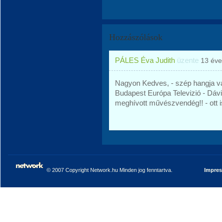
Hozzászólások
PÁLES Éva Judith
üzente
13 éve
Nagyon Kedves, - szép hangja va
Budapest Európa Televizió - Dá
meghívott művészvendég!! - ott is
© 2007 Copyright Network.hu Minden jog fenntartva.
Impre