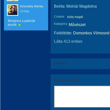
Beírta: Molnár Magdolna
Késmárky Marika
10 kép
Címkék:
bódy magdi
Böngéssz a galériák
Kategória:
Művészet
között!
Feltöltötte:
Domonkos Vilmosné 
Látta 413 ember.
Értékeld!
Kommentáld!