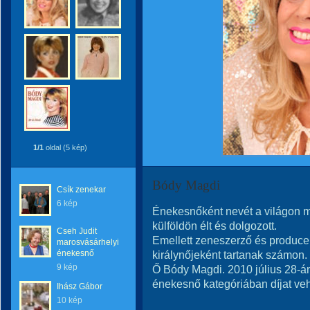
1/1
oldal (5 kép)
Bódy Magdi
Csík zenekar
6 kép
Énekesnőként nevét a világon m
külföldön élt és dolgozott.
Cseh Judit
Emellett zeneszerző és producer
marosvásárhelyi
énekesnő
királynőjeként tartanak számon.
9 kép
Ő Bódy Magdi. 2010 július 28-á
énekesnő kategóriában díjat vehe
Ihász Gábor
10 kép