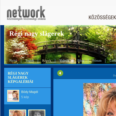
Régi nagy slágerek
Nyitó
Tagok
Képek
Videók
Blog
Fórum
Lin
RÉGI NAGY
Di
SLÁGEREK
KÉPGALÉRIÁI
Bódy Magdi
5 kép