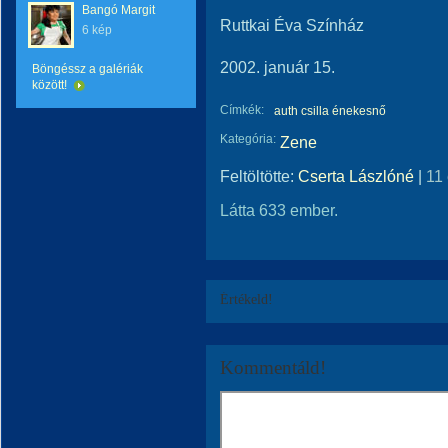
Bangó Margit
Ruttkai Éva Színház
6 kép
2002. január 15.
Böngéssz a galériák
között!
Címkék:
auth csilla énekesnő
Kategória:
Zene
Feltöltötte:
Cserta Lászlóné
|
11
Látta 633 ember.
Értékeld!
Kommentáld!