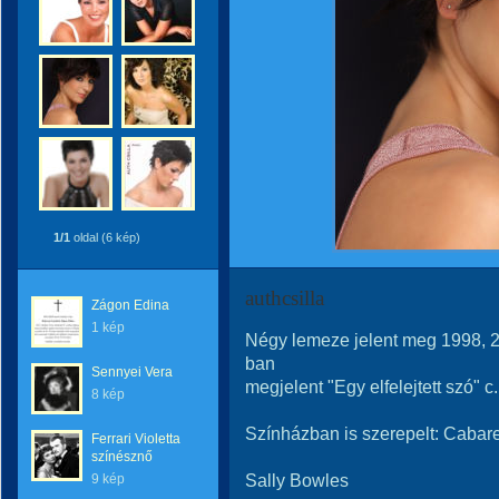
1/1
oldal (6 kép)
authcsilla
Zágon Edina
1 kép
Négy lemeze jelent meg 1998, 
ban
Sennyei Vera
megjelent "Egy elfelejtett szó" 
8 kép
Színházban is szerepelt: Cabare
Ferrari Violetta
színésznő
Sally Bowles
9 kép