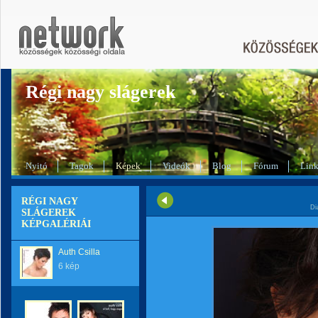
Régi nagy slágerek
Nyitó
Tagok
Képek
Videók
Blog
Fórum
Lin
RÉGI NAGY
Di
SLÁGEREK
KÉPGALÉRIÁI
Auth Csilla
6 kép