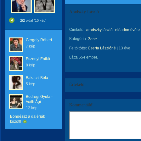
Aradszky László
2/2
oldal (10 kép)
Címkék:
aradszky lászló
előadóművész
Kategória:
Zene
Gergely Róbert
7 kép
Feltöltötte:
Cserta Lászlóné
|
13 éve
Látta 654 ember.
Eszenyi Enikő
8 kép
Bakacsi Béla
5 kép
Értékeld!
Bodrogi Gyula -
Voith Ági
Kommentáld!
12 kép
Böngéssz a galériák
között!