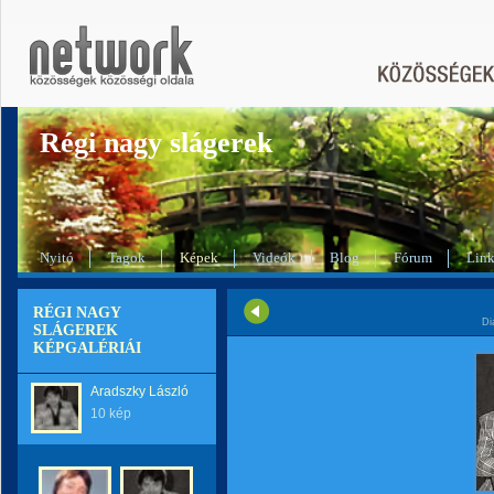
Régi nagy slágerek
Nyitó
Tagok
Képek
Videók
Blog
Fórum
Lin
RÉGI NAGY
Di
SLÁGEREK
KÉPGALÉRIÁI
Aradszky László
10 kép