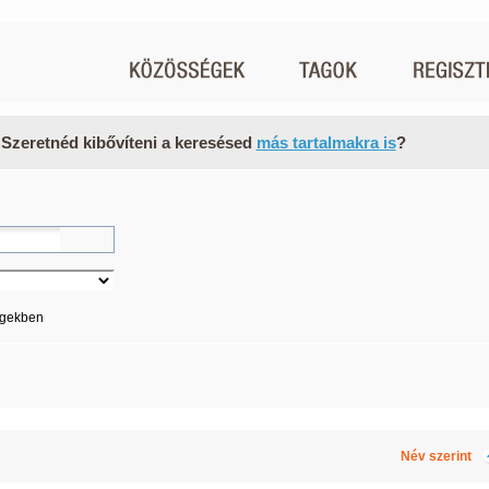
 Szeretnéd kibővíteni a keresésed
más tartalmakra is
?
égekben
Név szerint