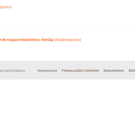
egyzés)
rült magyarnótaénekes életútja
(blogbejegyzés)
n jog fenntartva.
Impresszum
Felhasználási feltételek
Adatvédelem
Méd