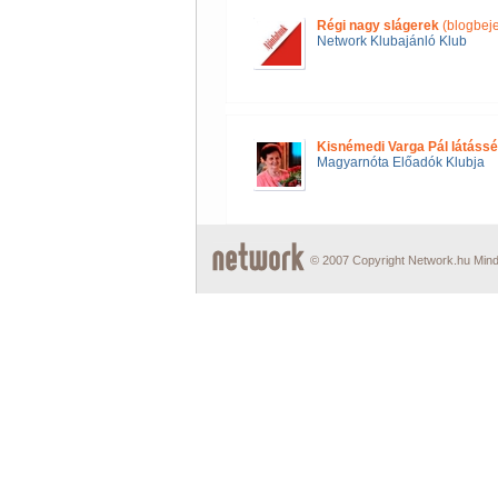
Régi nagy slágerek
(blogbej
Network Klubajánló Klub
Kisnémedi Varga Pál látássé
Magyarnóta Előadók Klubja
© 2007 Copyright Network.hu Minde