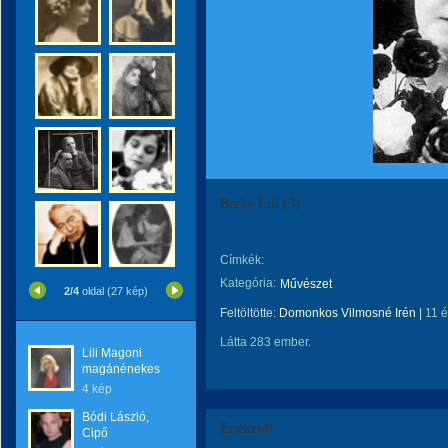
Berky Lili (3)
Címkék:
Kategória:
Művészet
2/4
oldal (27 kép)
Feltöltötte:
Domonkos Vilmosné Irén
|
11 
Látta 283 ember.
Lili Magoni
magánénekes
4 kép
Bódi László,
Értékeld!
Cipő