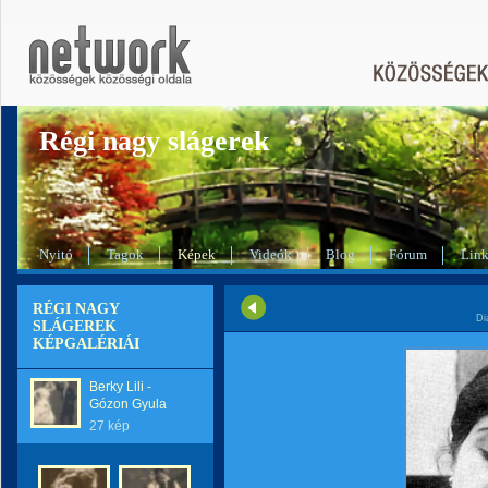
Régi nagy slágerek
Nyitó
Tagok
Képek
Videók
Blog
Fórum
Lin
RÉGI NAGY
Di
SLÁGEREK
KÉPGALÉRIÁI
Berky Lili -
Gózon Gyula
27 kép