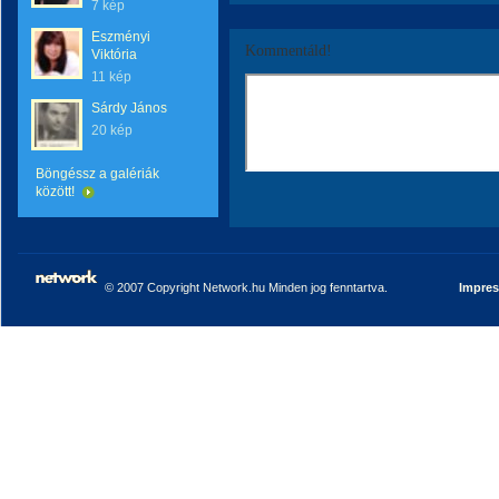
7 kép
Eszményi
Kommentáld!
Viktória
11 kép
Sárdy János
20 kép
Böngéssz a galériák
között!
© 2007 Copyright Network.hu Minden jog fenntartva.
Impre