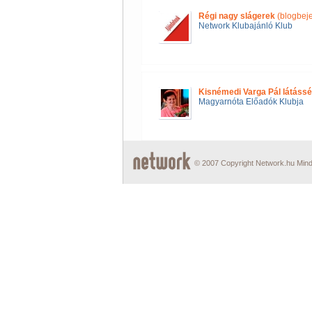
Régi nagy slágerek
(blogbej
Network Klubajánló Klub
Kisnémedi Varga Pál látássé
Magyarnóta Előadók Klubja
© 2007 Copyright Network.hu Minde