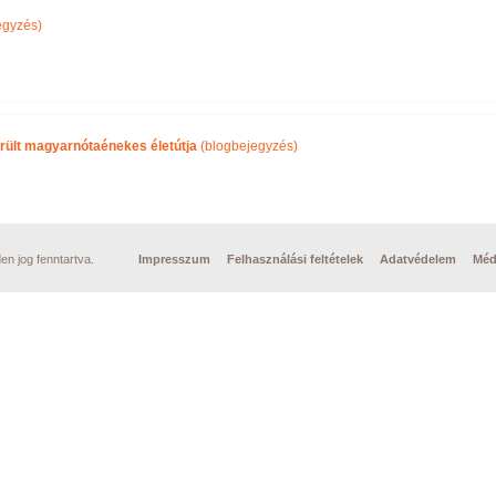
egyzés)
rült magyarnótaénekes életútja
(blogbejegyzés)
n jog fenntartva.
Impresszum
Felhasználási feltételek
Adatvédelem
Méd