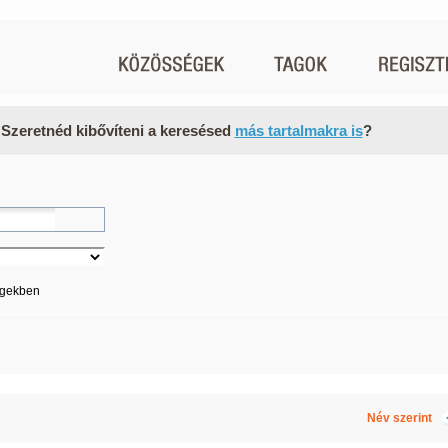
 Szeretnéd kibővíteni a keresésed
más tartalmakra is
?
égekben
Név szerint