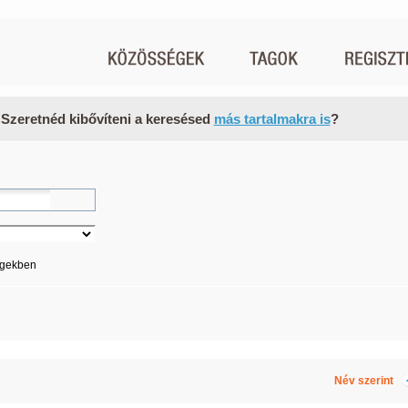
 Szeretnéd kibővíteni a keresésed
más tartalmakra is
?
égekben
Név szerint