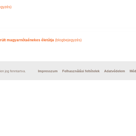
egyzés)
rült magyarnótaénekes életútja
(blogbejegyzés)
n jog fenntartva.
Impresszum
Felhasználási feltételek
Adatvédelem
Méd