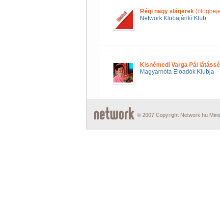
Régi nagy slágerek
(blogbej
Network Klubajánló Klub
Kisnémedi Varga Pál látássé
Magyarnóta Előadók Klubja
© 2007 Copyright Network.hu Minde