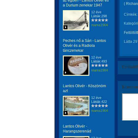
az égben - Lantos Olivér és
( Richar
a Durium zenekar 1947
12 éve
Címkék:
Látták:298
Kategóri
mama1964
Feltöltöt
Peches nő a Sári - Lantos
Látta 29
Olivér és a Radiola
tánczenekar
12 éve
Látták:493
Értékeld
mama1964
Lantos Olivér - Köszönöm
Komment
azt
12 éve
Látták:422
mama1964
Lantos Olivér -
Harangszerenád