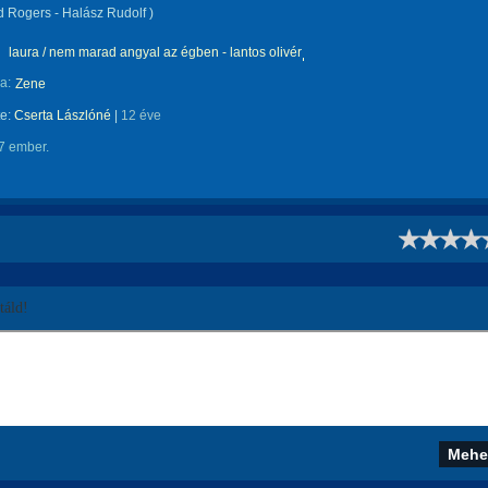
d Rogers - Halász Rudolf )
laura / nem marad angyal az égben - lantos olivér
a:
Zene
te:
Cserta Lászlóné
|
12 éve
7 ember.
!
áld!