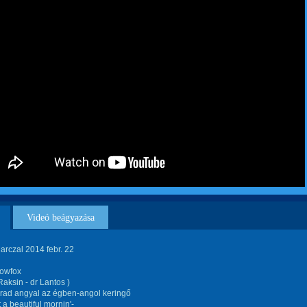
Videó beágyazása
arczal 2014 febr. 22
lowfox
Raksin - dr Lantos )
ad angyal az égben-angol keringő
 a beautiful mornin'-