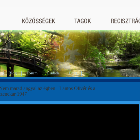
Blog
Fórum
Linkek
Friss
 Nem marad angyal az égben - Lantos Olivér és a
zenekar 1947