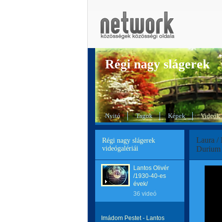
Régi nagy slágerek
Nyitó
Tagok
Képek
Videók
Laura /
Régi nagy slágerek
videógalériái
Durium 
Lantos Olivér
/1930-40-es
évek/
36 videó
Imádom Pestet - Lantos