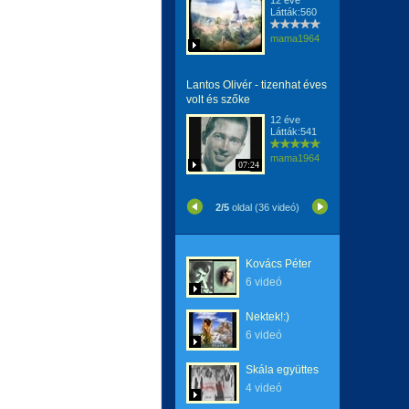
12 éve
Látták:560
mama1964
Lantos Olivér - tizenhat éves
volt és szőke
12 éve
Látták:541
mama1964
07:24
2/5
oldal (36 videó)
Kovács Péter
6 videó
Nektek!:)
6 videó
Skála együttes
4 videó