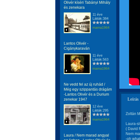
Olivér kíséri Tabányi Mihály
és zenekara
11 éve
Látták:384
mama1964
Lantos Olivér -
Cigánykaraván
11 éve
Látták:563
mama1964
Ne vedd fel az új ruhád /
Még egy szippantás drágám
-Lantos Olivér és a Durium
Leírás
zenekar 1947
12 éve
Látták:295
Zoltán M
mama1964
Laura-s
( David 
Nem mar
Laura / Nem marad angyal
-oh what