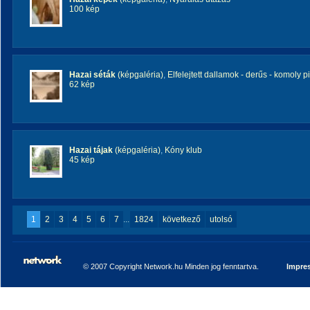
100 kép
Hazai séták
(képgaléria)
,
Elfelejtett dallamok - derűs - komoly p
62 kép
Hazai tájak
(képgaléria)
,
Kóny klub
45 kép
1
2
3
4
5
6
7
...
1824
következő
utolsó
© 2007 Copyright Network.hu Minden jog fenntartva.
Impre