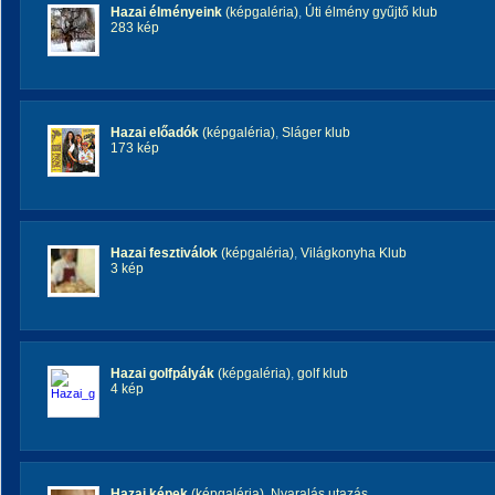
Hazai élményeink
(képgaléria)
,
Úti élmény gyűjtő klub
283 kép
Hazai előadók
(képgaléria)
,
Sláger klub
173 kép
Hazai fesztiválok
(képgaléria)
,
Világkonyha Klub
3 kép
Hazai golfpályák
(képgaléria)
,
golf klub
4 kép
Hazai képek
(képgaléria)
,
Nyaralás utazás