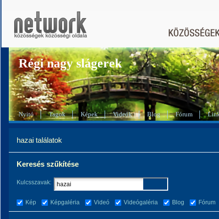
Régi nagy slágerek
Nyitó
Tagok
Képek
Videók
Blog
Fórum
Lin
hazai találatok
Keresés szűkítése
Kulcsszavak:
Kép
Képgaléria
Videó
Videógaléria
Blog
Fórum